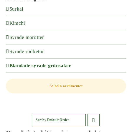
Surkål
Kimchi
Syrade morötter
Syrade rödbetor
Blandade syrade grönsaker
Se hela sortimentet
Sort by
Default Order