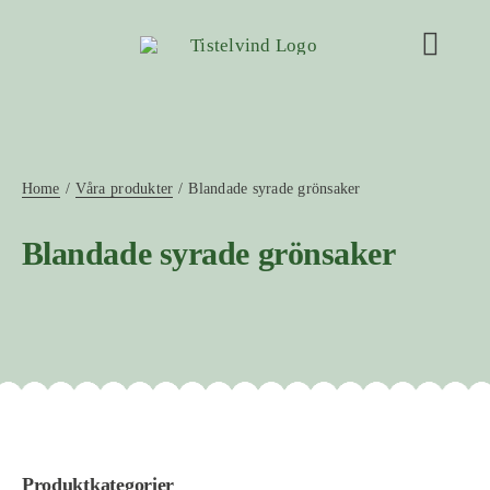
Fortsätt
till
Toggl
innehållet
Navig
Våra produkter
Recept & inspiration
Home
Våra produkter
Blandade syrade grönsaker
Blandade syrade grönsaker
Frågor & svar
Hitta butik
Bli återförsäljare
Om Tistelvind
Produktkategorier