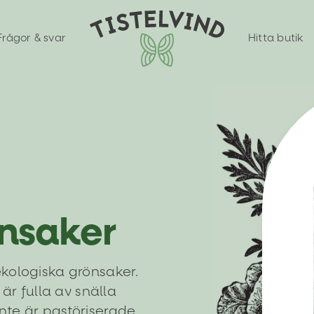
Frågor & svar
Hitta butik
önsaker
ekologiska grönsaker.
 är fulla av snälla
nte är pastöriserade.