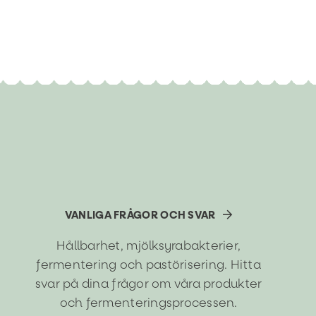
VANLIGA FRÅGOR OCH SVAR
Hållbarhet, mjölksyrabakterier,
fermentering och pastörisering. Hitta
svar på dina frågor om våra produkter
och fermenteringsprocessen.