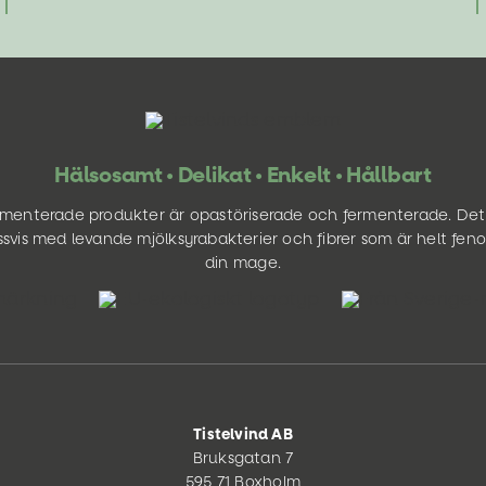
Hälsosamt • Delikat • Enkelt • Hållbart
ermenterade produkter är opastöriserade och fermenterade. Det
svis med levande mjölksyrabakterier och fibrer som är helt fen
din mage.
Tistelvind AB
Bruksgatan 7
595 71 Boxholm