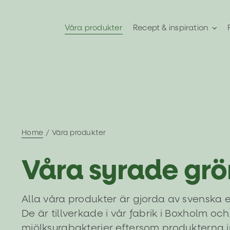
Fortsätt
till
Våra produkter
Recept & inspiration
innehållet
Home
Våra produkter
Våra syrade gr
Alla våra produkter är gjorda av svenska 
De är tillverkade i vår fabrik i Boxholm och
mjölksyrabakterier eftersom produkterna i