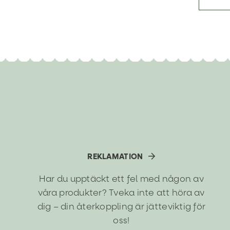
REKLAMATION
Har du upptäckt ett fel med någon av
våra produkter? Tveka inte att höra av
dig – din återkoppling är jätteviktig för
oss!