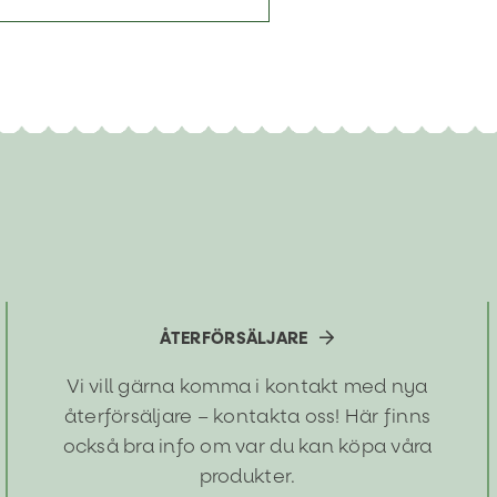
ÅTERFÖRSÄLJARE
Vi vill gärna komma i kontakt med nya
återförsäljare – kontakta oss! Här finns
också bra info om var du kan köpa våra
produkter.