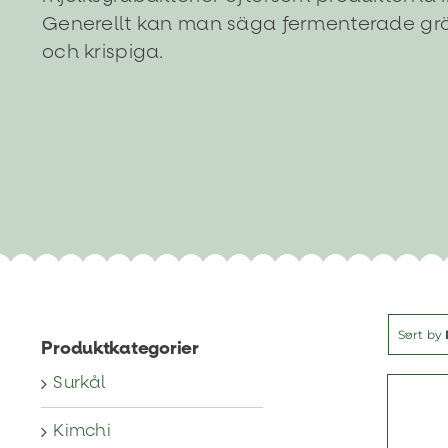
Generellt kan man säga fermenterade grö
och krispiga.
Sort by
Produktkategorier
Surkål
Kimchi