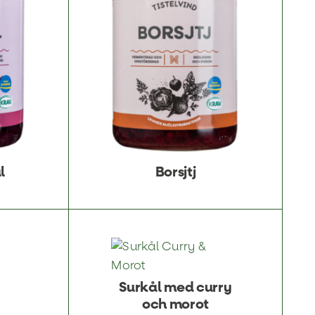
l
Borsjtj
Surkål med curry
och morot