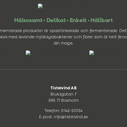
Hälsosamt • Delikat • Enkelt • Hållbart
ermenterade produkter är opastöriserade och fermenterade. Det
svis med levande mjölksyrabakterier och fibrer som är helt fen
din mage.
Tistelvind AB
Bruksgatan 7
595 71 Boxholm
Telefon: 0142-50134
E-post: info@tistelvind.se