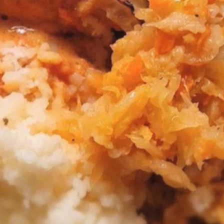
Kimchilax i ugn
Recept