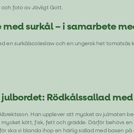
grillkorv i baguette med surkål – i samarbete med Jäv
Recept
te med surkål – i samarbete me
ed en surkålscoleslaw och en ungersk het tomatsås k
för
Ungersk
grillkorv
baguette
 smakbrytare på julbordet: Rödkålssallad med fyra ny
med
Recept
 julbordet: Rödkålssallad med
surkål
–
samarbete
 Albrektsson. Han upplever att mycket av julmaten be
med
 är mycket kött, fisk, fett och grädde. Därför behövs
Jävligt
för ska vi blanda ihop en härlig sallad med basen på 
Gott