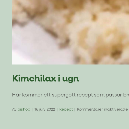
Kimchilax i ugn
Här kommer ett supergott recept som passar bra
Av
bishop
|
16 juni 2022
|
Recept
|
Kommentarer inaktiverade
i