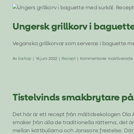
Ungersk 
Ungersk grillkorv i baguet
Veganska grillkorvar som serveras i baguette m
Av
bishop
|
16 juni 2022
|
Recept
|
Kommentarer inaktiverade
i
Tistelvinds
Tistelvinds smakbrytare på
i
Det här är ett recept från måltidsekologen Ola
smaker från alla de traditionella rätterna, det
mellan köttbullarna och Janssons frestelse. Där