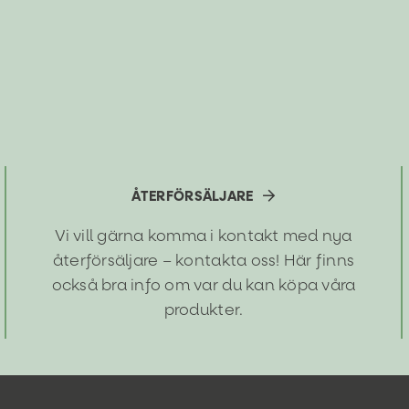
för
Tistelvinds
smakbrytare
på
julbordet:
Rödkålssallad
med
fyra
nyanser
ÅTERFÖRSÄLJARE
av
kål
Vi vill gärna komma i kontakt med nya
återförsäljare – kontakta oss! Här finns
också bra info om var du kan köpa våra
produkter.