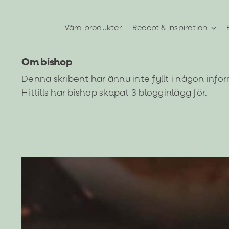
Fortsätt
till
Våra produkter
Recept & inspiration
innehållet
Om
bishop
Denna skribent har ännu inte fyllt i någon info
Hittills har bishop skapat 3 blogginlägg för.