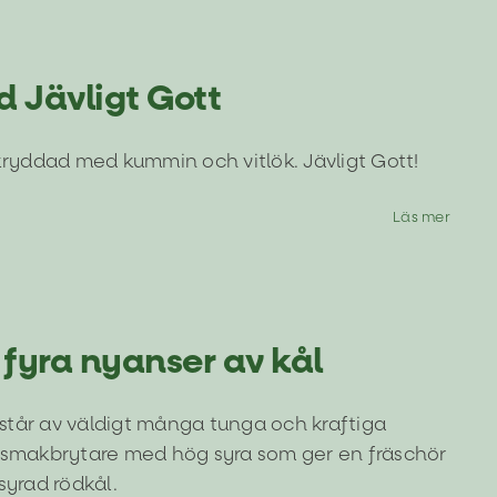
ligt Gott
d Jävligt Gott
ryddad med kummin och vitlök. Jävligt Gott!
Läs mer
anser av kål
 fyra nyanser av kål
står av väldigt många tunga och kraftiga
 en smakbrytare med hög syra som ger en fräschör
syrad rödkål.