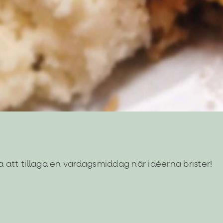
 att tillaga en vardagsmiddag när idéerna brister!
för
Kimchilax
ugn