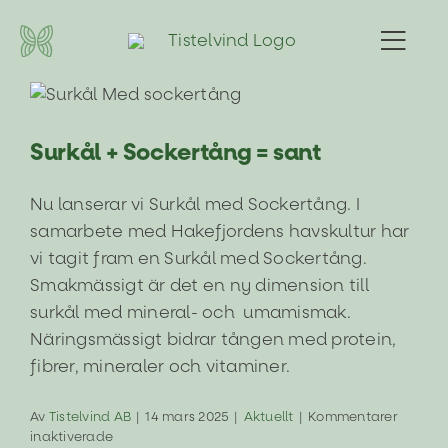
Fortsätt
till
Togg
innehållet
Navi
Surkål + Sockertång = sant
Våra produkter
Aktuellt
Surkål + Sockertång = sant
Recept & inspiration
Nu lanserar vi Surkål med Sockertång. I
Frågor & svar
samarbete med Hakefjordens havskultur har
vi tagit fram en Surkål med Sockertång.
Hitta butik
Smakmässigt är det en ny dimension till
surkål med mineral- och umamismak.
Bli återförsäljare
Näringsmässigt bidrar tången med protein,
fibrer, mineraler och vitaminer.
Om Tistelvind
Av
Tistelvind AB
|
14 mars 2025
|
Aktuellt
|
Kommentarer
för
inaktiverade