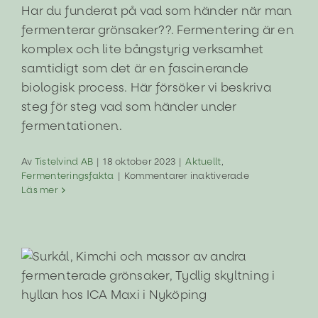
Har du funderat på vad som händer när man
fermenterar grönsaker??. Fermentering är en
komplex och lite bångstyrig verksamhet
samtidigt som det är en fascinerande
biologisk process. Här försöker vi beskriva
steg för steg vad som händer under
fermentationen.
Av
Tistelvind AB
|
18 oktober 2023
|
Aktuellt
,
för
Fermenteringsfakta
|
Kommentarer inaktiverade
Vad
Läs mer
händer
i
kålen
när
man
fermenterar?
Var hittar jag Tistelvinds produkter
Aktuellt