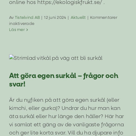
online hos https://ekologiskfrukt.se/ .
Av
Tistelvind AB
|
12 juni 2024
|
Aktuellt
|
Kommentarer
för
inaktiverade
Nu
Läs mer
lanserar
vi
Morot
med
Ingefära
Att göra egen surkål – frågor och svar!
Aktuellt
Fermenteringsfakta
Att göra egen surkål – frågor och
svar!
Är du nyfiken på att göra egen surkål (eller
kimchi, eller gurka)? Undrar du hur man kan
äta surkål eller hur länge den håller? Här har
vi samlat ett gäng av de vanligaste frågorna
och ger lite korta svar. Vill du ha djupare info