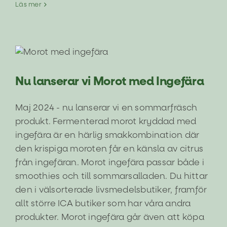
Surkål
Läs mer
+
Sockertång
=
sant
Nu lanserar vi Morot med Ingefära
Aktuellt
Nu lanserar vi Morot med Ingefära
Maj 2024 - nu lanserar vi en sommarfräsch
produkt. Fermenterad morot kryddad med
ingefära är en härlig smakkombination där
den krispiga moroten får en känsla av citrus
från ingefäran. Morot ingefära passar både i
smoothies och till sommarsalladen. Du hittar
den i välsorterade livsmedelsbutiker, framför
allt större ICA butiker som har våra andra
produkter. Morot ingefära går även att köpa