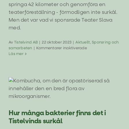
springa 42 kilometer och genomföra en
teaterföreställning - förmodligen inte surkål.
Men det var vad vi sponsrade Teater Slava
med.
Av
Tistelvind AB
|
22 oktober 2023
|
Aktuellt
,
Sponsring och
för
samarbeten
|
Kommentarer inaktiverade
Maratonteater
Läs mer
behöver
givetvis
surkål
Hur många bakterier finns det i
Tistelvinds surkål
Aktuellt
Fermenteringsfakta
Hur många bakterier finns det i
Tistelvinds surkål