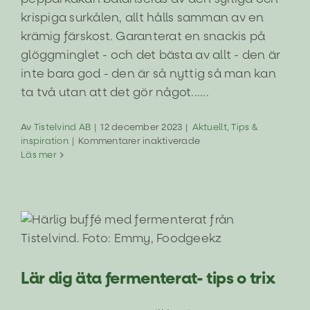
krispiga surkålen, allt hålls samman av en
krämig färskost. Garanterat en snackis på
glöggminglet - och det bästa av allt - den är
inte bara god - den är så nyttig så man kan
ta två utan att det gör något......
Av
Tistelvind AB
|
12 december 2023
|
Aktuellt
,
Tips &
för
inspiration
|
Kommentarer inaktiverade
Pepparkaka
Läs mer
med
surkål
–
det
går
Lär dig äta fermenterat- tips o trix
ju
inte
Aktuellt
Tips & inspiration
Lär dig äta fermenterat- tips o trix