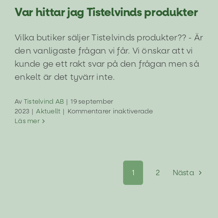
Var hittar jag Tistelvinds produkter
Vilka butiker säljer Tistelvinds produkter?? - Är
den vanligaste frågan vi får. Vi önskar att vi
kunde ge ett rakt svar på den frågan men så
enkelt är det tyvärr inte.
Av
Tistelvind AB
|
19 september
för
2023
|
Aktuellt
|
Kommentarer inaktiverade
Var
Läs mer
hittar
jag
Tistelvinds
produkter
1
2
Nästa