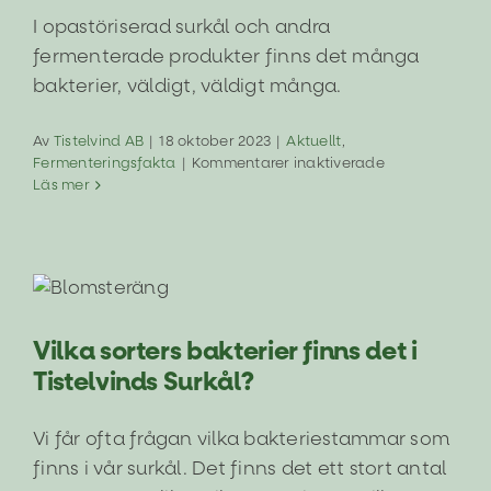
I opastöriserad surkål och andra
fermenterade produkter finns det många
bakterier, väldigt, väldigt många.
Av
Tistelvind AB
|
18 oktober 2023
|
Aktuellt
,
för
Fermenteringsfakta
|
Kommentarer inaktiverade
Hur
Läs mer
många
bakterier
finns
det
Vilka sorters bakterier finns det i
i
Tistelvinds Surkål?
Tistelvinds
surkål
Aktuellt
Fermenteringsfakta
Vilka sorters bakterier finns det i
Tistelvinds Surkål?
Vi får ofta frågan vilka bakteriestammar som
finns i vår surkål. Det finns det ett stort antal