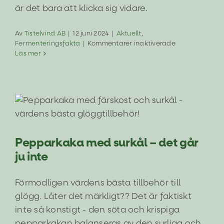
är det bara att klicka sig vidare.
Av
Tistelvind AB
|
12 juni 2024
|
Aktuellt
,
för
Fermenteringsfakta
|
Kommentarer inaktiverade
Att
Läs mer
göra
egen
surkål
–
frågor
Pepparkaka med surkål – det går ju inte
och
svar!
Aktuellt
Tips & inspiration
Pepparkaka med surkål – det går
ju inte
Förmodligen värdens bästa tillbehör till
glögg. Låter det märkligt?? Det är faktiskt
inte så konstigt - den söta och krispiga
pepparkakan balanseras av den syrliga och