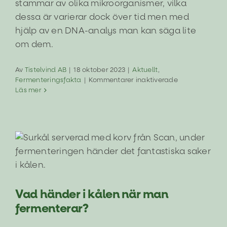
stammar av olika mikroorganismer, vilka
dessa är varierar dock över tid men med
hjälp av en DNA-analys man kan säga lite
om dem.
Av
Tistelvind AB
|
18 oktober 2023
|
Aktuellt
,
för
Fermenteringsfakta
|
Kommentarer inaktiverade
Vilka
Läs mer
sorters
bakterier
finns
det
i
Tistelvinds
Vad händer i kålen när man
Surkål?
fermenterar?
Aktuellt
Fermenteringsfakta
Vad händer i kålen när man
fermenterar?