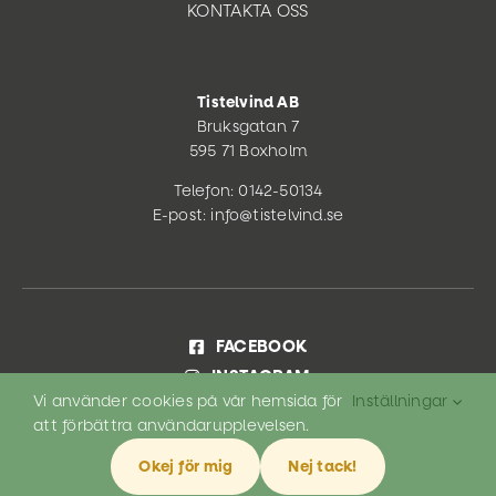
KONTAKTA OSS
Tistelvind AB
Bruksgatan 7
595 71 Boxholm
Telefon: 0142-50134
E-post: info@tistelvind.se
FACEBOOK
INSTAGRAM
Vi använder cookies på vår hemsida för
Inställningar
LINKEDIN
att förbättra användarupplevelsen.
©
2026 Tistelvind AB |
Integritetspolicy och cookies
Okej för mig
Nej tack!