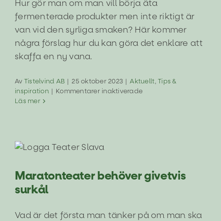
Hur gör man om man vill börja äta
fermenterade produkter men inte riktigt är
van vid den syrliga smaken? Här kommer
några förslag hur du kan göra det enklare att
skaffa en ny vana.
Av
Tistelvind AB
|
25 oktober 2023
|
Aktuellt
,
Tips &
för
inspiration
|
Kommentarer inaktiverade
Lär
Läs mer
dig
äta
fermenterat-
tips
o
Maratonteater behöver givetvis surkål
trix
Aktuellt
Sponsring och samarbeten
Maratonteater behöver givetvis
surkål
Vad är det första man tänker på om man ska